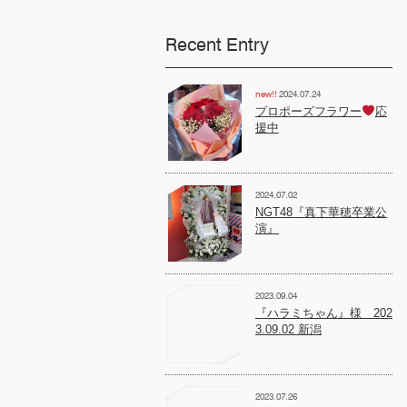
Recent Entry
2024.07.24
プロポーズフラワー
応
援中
2024.07.02
NGT48『真下華穂卒業公
演』
2023.09.04
『ハラミちゃん』様 202
3.09.02 新潟
2023.07.26