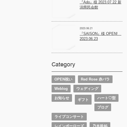
『Ado』様 2023.07.22 新
潟県民会館
2023.06.21
『SAISON』様 OPEN!
2023.06.23
Category
OPEN祝い
Red Rose 赤バラ
Weblog
ウェディング
お知らせ
ハート♡型
ギフト
ブログ
ライブコンサート
レインボーローズ
乃木坂46