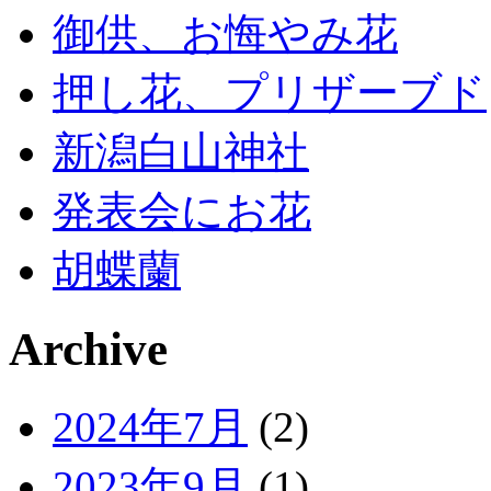
御供、お悔やみ花
押し花、プリザーブド
新潟白山神社
発表会にお花
胡蝶蘭
Archive
2024年7月
(2)
2023年9月
(1)