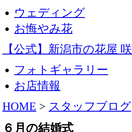
ウェディング
お悔やみ花
【公式】新潟市の花屋 咲 -s
フォトギャラリー
お店情報
HOME
>
スタッフブログ
６月の結婚式