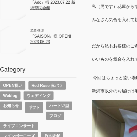
『Ado』様 2023.07.22 新
私（男です）花屋から
潟県民会館
みなさん気合を入れて
2023.06.21
『SAISON』様 OPEN!
2023.06.23
だから私もお客様のご
いいものを気合を入れ
Category
今回はちょっと遠い場
OPEN祝い
Red Rose 赤バラ
新潟市以外のお届けは
Weblog
ウェディング
お知らせ
ハート♡型
ギフト
ブログ
ライブコンサート
レインボーローズ
乃木坂46