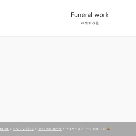
HOME
>
スタッフブログ
>
Red Rose 赤バラ
> プロポーズアイテム100・108