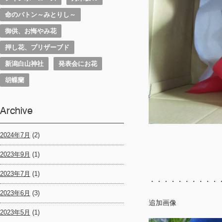
命のバトン～みとりし～
御供、お悔やみ花
押し花、プリザーブド
新潟白山神社
発表会にお花
胡蝶蘭
Archive
2024年7月
(2)
2023年9月
(1)
2023年7月
(1)
・・・・・・・・・・
2023年6月
(3)
追加画像
2023年5月
(1)