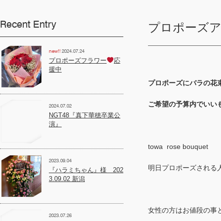
Recent Entry
プロポーズアイ
2024.07.24
プロポーズフラワー
応
援中
プロポーズにバラの花
ご希望の予算内でいい
2024.07.02
NGT48『真下華穂卒業公
演』
towa rose bouquet
2023.09.04
明日プロポーズされる
『ハラミちゃん』様 202
3.09.02 新潟
女性の方はお値段の事
2023.07.26